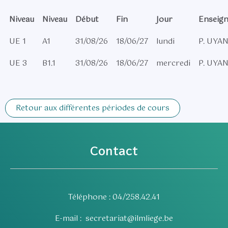
Niveau
Niveau
Début
Fin
Jour
Enseign
UE 1
A1
31/08/26
18/06/27
lundi
P. UYA
UE 3
B1.1
31/08/26
18/06/27
mercredi
P. UYA
Retour aux différentes périodes de cours
Contact
Téléphone : 04/258.42.41
E-mail :
secretariat@ilmliege.be