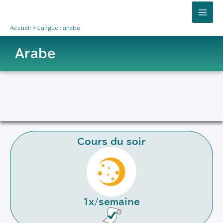
Aller
Mai
au
Men
Accueil
Langue : arabe
contenu
Arabe
Cours du soir
1x/semaine