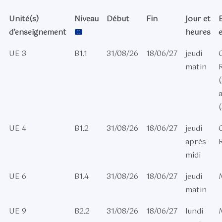
Unité(s)
Niveau
Début
Fin
Jour et
d’enseignement
heures
e
UE 3
B1.1
31/08/26
18/06/27
jeudi
C
matin
UE 4
B1.2
31/08/26
18/06/27
jeudi
C
après-
midi
UE 6
B1.4
31/08/26
18/06/27
jeudi
matin
UE 9
B2.2
31/08/26
18/06/27
lundi