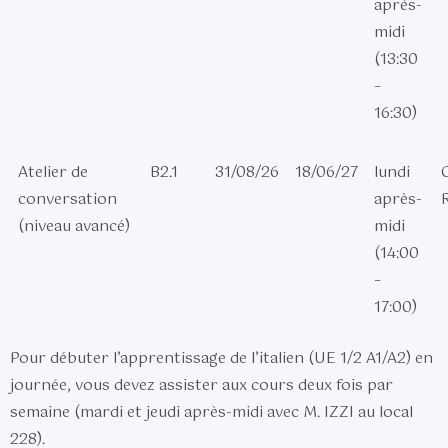
après-
midi
(13:30
–
16:30)
Atelier de
B2.1
31/08/26
18/06/27
lundi
C
conversation
après-
(niveau avancé)
midi
(14:00
–
17:00)
Pour débuter l’apprentissage de l’italien (UE 1/2 A1/A2) en
journée, vous devez assister aux cours deux fois par
semaine (mardi et jeudi après-midi avec M. IZZI au local
228).