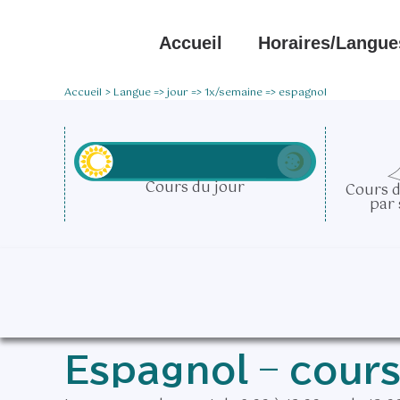
Aller
au
Accueil
Horaires/langue
contenu
Accueil
Langue => jour => 1x/semaine => espagnol
Cours du jour
Cours d
par
Espagnol – cour