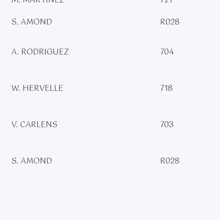
M. MARTINEZ
721
S. AMOND
R028
A. RODRIGUEZ
704
W. HERVELLE
718
V. CARLENS
703
S. AMOND
R028