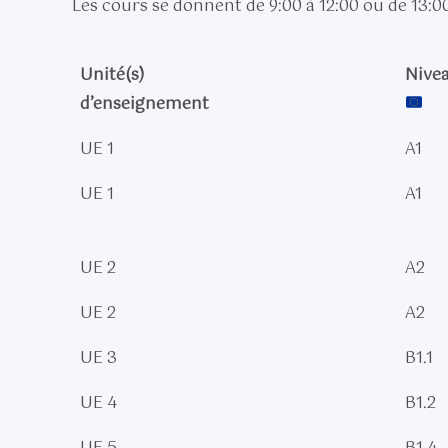
Les cours se donnent de 9:00 à 12:00 ou de 13:00
Unité(s)
Nive
d’enseignement
UE 1
A1
UE 1
A1
UE 2
A2
UE 2
A2
UE 3
B1.1
UE 4
B1.2