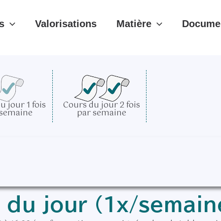
s
Valorisations
Matière
Documen
u jour 1 fois
Cours du jour 2 fois
 semaine
par semaine
s du jour (1x/semai