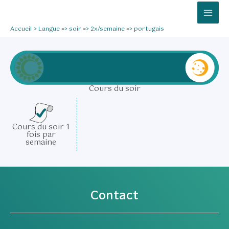
Aller
Mai
au
Men
Accueil
Langue => soir => 2x/semaine => portugais
contenu
Cours du soir
Cours du soir 1
fois par
semaine
Contact