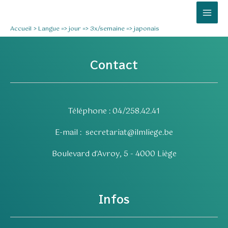
Aller
Mai
au
Men
Accueil
Langue => jour => 3x/semaine => japonais
contenu
Contact
Téléphone : 04/258.42.41
E-mail :
secretariat@ilmliege.be
Boulevard d'Avroy, 5 - 4000 Liège
Infos