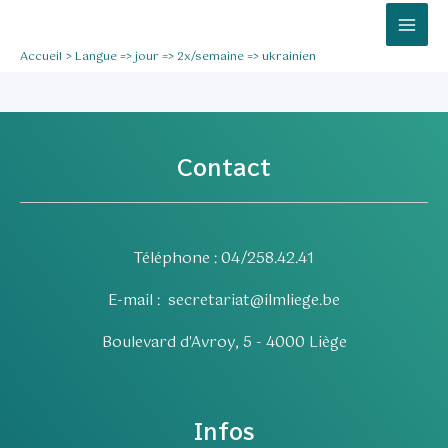
Aller
Mai
au
Men
Accueil
Langue => jour => 2x/semaine => ukrainien
contenu
Contact
Téléphone : 04/258.42.41
E-mail :
secretariat@ilmliege.be
Boulevard d'Avroy, 5 - 4000 Liège
Infos