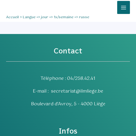
Aller
Mai
au
Men
Accueil
Langue => jour => 1x/semaine => russe
contenu
Contact
Téléphone : 04/258.42.41
E-mail :
secretariat@ilmliege.be
Boulevard d'Avroy, 5 - 4000 Liège
Infos