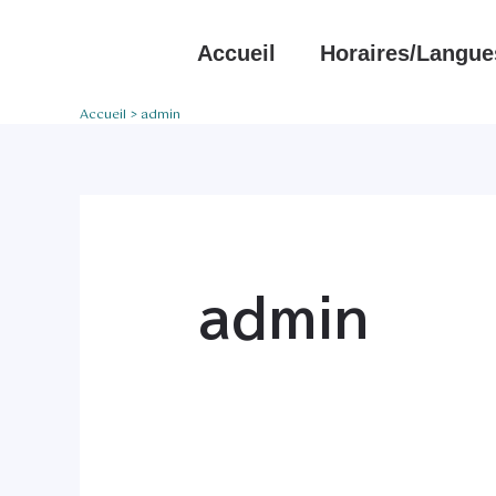
Aller
Rechercher :
au
Accueil
Horaires/langue
contenu
Accueil
admin
admin